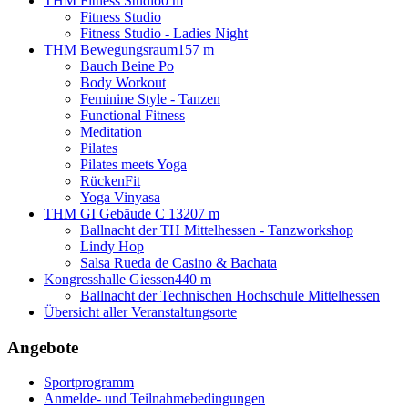
THM Fitness Studio
0 m
Fitness Studio
Fitness Studio - Ladies Night
THM Bewegungsraum
157 m
Bauch Beine Po
Body Workout
Feminine Style - Tanzen
Functional Fitness
Meditation
Pilates
Pilates meets Yoga
RückenFit
Yoga Vinyasa
THM GI Gebäude C 13
207 m
Ballnacht der TH Mittelhessen - Tanzworkshop
Lindy Hop
Salsa Rueda de Casino & Bachata
Kongresshalle Giessen
440 m
Ballnacht der Technischen Hochschule Mittelhessen
Übersicht aller Veranstaltungsorte
Angebote
Sportprogramm
Anmelde- und Teilnahmebedingungen