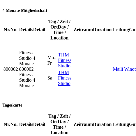
4 Monate Mitgliedschaft
Tag / Zeit /
Ort
Day /
Nr.
No.
Details
Detail
Zeitraum
Duration
Leitung
Gu
Time /
Location
Fitness
THM
Mo-
Studio
4
Fitness
Fr
Monate
Studio
800002
800002
Maili Wino
THM
Fitness
Sa
Fitness
Studio 4
Studio
Monate
Tageskarte
Tag / Zeit /
Ort
Day /
Nr.
No.
Details
Detail
Zeitraum
Duration
Leitung
Gu
Time /
Location