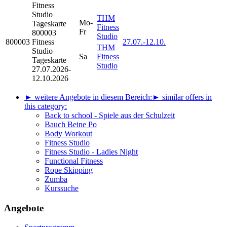
Fitness
Studio
THM
Mo-
Tageskarte
Fitness
Fr
800003
Studio
800003
Fitness
27.07.-
12.10.
THM
Studio
Sa
Fitness
Tageskarte
Studio
27.07.2026-
12.10.2026
► weitere Angebote in diesem Bereich:
► similar offers in
this category:
Back to school - Spiele aus der Schulzeit
Bauch Beine Po
Body Workout
Fitness Studio
Fitness Studio - Ladies Night
Functional Fitness
Rope Skipping
Zumba
Kurssuche
Angebote