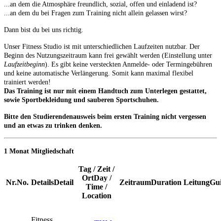
...an dem die Atmosphäre freundlich, sozial, offen und einladend ist?
...an dem du bei Fragen zum Training nicht allein gelassen wirst?
Dann bist du bei uns richtig.
Unser Fitness Studio
ist mit unterschiedlichen Laufzeiten nutzbar. Der
Beginn des Nutzungszeitraum kann frei gewählt werden (Einstellung unter
Laufzeitbeginn
). Es gibt keine versteckten Anmelde- oder Termingebühren
und keine automatische Verlängerung. Somit kann maximal flexibel
trainiert werden!
Das Training ist nur mit einem Handtuch zum Unterlegen gestattet,
sowie Sportbekleidung und sauberen Sportschuhen.
Bitte den Studierendenausweis beim ersten Training nicht vergessen
und an etwas zu trinken denken.
1 Monat Mitgliedschaft
Tag / Zeit /
Ort
Day /
Nr.
No.
Details
Detail
Zeitraum
Duration
Leitung
Gu
Time /
Location
Fitness