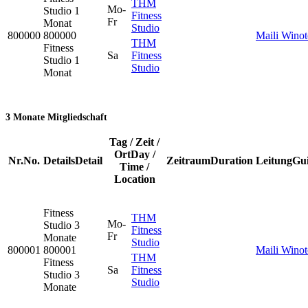
THM
Mo-
Studio
1
Fitness
Fr
Monat
Studio
800000
800000
Maili Wino
THM
Fitness
Sa
Fitness
Studio 1
Studio
Monat
3 Monate Mitgliedschaft
Tag / Zeit /
Ort
Day /
Nr.
No.
Details
Detail
Zeitraum
Duration
Leitung
Gu
Time /
Location
Fitness
THM
Mo-
Studio
3
Fitness
Fr
Monate
Studio
800001
800001
Maili Wino
THM
Fitness
Sa
Fitness
Studio 3
Studio
Monate