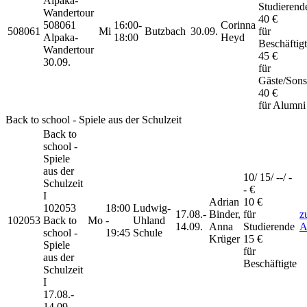
Alpaka-
Studierend
Wandertour
40 €
508061
16:00-
Corinna
508061
Mi
Butzbach
30.09.
für
Alpaka-
18:00
Heyd
Beschäftig
Wandertour
45 €
30.09.
für
Gäste/Sons
40 €
für Alumni
Back to school - Spiele aus der Schulzeit
Back to
school -
Spiele
aus der
10/ 15/ --/ -
Schulzeit
- €
I
Adrian
10 €
102053
18:00
Ludwig-
17.08.-
Binder,
für
z
102053
Back to
Mo
-
Uhland
14.09.
Anna
Studierende
A
school -
19:45
Schule
Krüger
15 €
Spiele
für
aus der
Beschäftigte
Schulzeit
I
17.08.-
14.09.