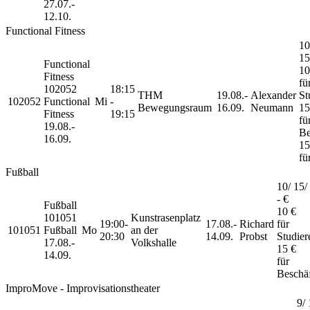
27.07.-
12.10.
Functional Fitness
10
15
Functional
10
Fitness
fü
102052
18:15
THM
19.08.-
Alexander
St
102052
Functional
Mi
-
Bewegungsraum
16.09.
Neumann
15
Fitness
19:15
fü
19.08.-
Be
16.09.
15
fü
Fußball
10/ 15/ 
- €
Fußball
10 €
101051
Kunstrasenplatz
19:00-
17.08.-
Richard
für
101051
Fußball
Mo
an der
20:30
14.09.
Probst
Studier
17.08.-
Volkshalle
15 €
14.09.
für
Beschäf
ImproMove - Improvisationstheater
9/ 