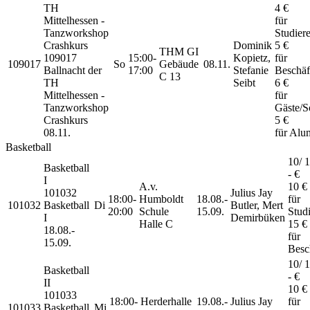
TH
4 €
Mittelhessen -
für
Tanzworkshop
Studier
Crashkurs
Dominik
5 €
THM GI
109017
15:00-
Kopietz,
für
109017
So
Gebäude
08.11.
Ballnacht der
17:00
Stefanie
Beschäf
C 13
TH
Seibt
6 €
Mittelhessen -
für
Tanzworkshop
Gäste/S
Crashkurs
5 €
08.11.
für Alu
Basketball
10/ 1
Basketball
- €
I
A.v.
10 €
101032
Julius Jay
18:00-
Humboldt
18.08.-
für
101032
Basketball
Di
Butler, Mert
20:00
Schule
15.09.
Stud
I
Demirbüken
Halle C
15 €
18.08.-
für
15.09.
Besc
10/ 1
Basketball
- €
II
10 €
101033
18:00-
Herderhalle
19.08.-
Julius Jay
für
101033
Basketball
Mi