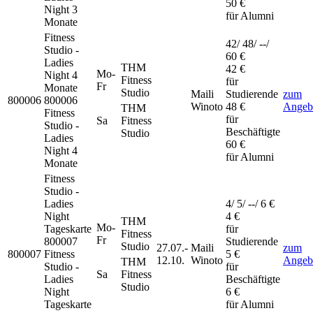
50 €
Night 3
für Alumni
Monate
Fitness
42/ 48/ --/
Studio -
60 €
Ladies
THM
42 €
Mo-
Night
4
Fitness
für
Fr
Monate
Studio
Maili
Studierende
zum
800006
800006
Winoto
48 €
Angeb
THM
Fitness
für
Sa
Fitness
Studio -
Beschäftigte
Studio
Ladies
60 €
Night 4
für Alumni
Monate
Fitness
Studio -
Ladies
4/ 5/ --/ 6 €
Night
4 €
THM
Mo-
Tageskarte
für
Fitness
Fr
800007
Studierende
Studio
27.07.-
Maili
zum
800007
Fitness
5 €
12.10.
Winoto
Angeb
THM
Studio -
für
Sa
Fitness
Ladies
Beschäftigte
Studio
Night
6 €
Tageskarte
für Alumni