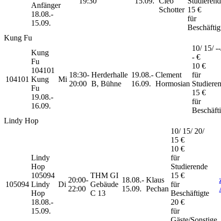
19:30
15.09.
Cleo
Studieren
Anfänger
Schotter
15 €
18.08.-
für
15.09.
Beschäftig
Kung Fu
10/ 15/ --
Kung
- €
Fu
10 €
104101
18:30-
Herderhalle
19.08.-
Clement
für
104101
Kung
Mi
20:00
B, Bühne
16.09.
Hormosian
Studiere
Fu
15 €
19.08.-
für
16.09.
Beschäfti
Lindy Hop
10/ 15/ 20/
15 €
10 €
Lindy
für
Hop
Studierende
105094
THM GI
15 €
20:00-
18.08.-
Klaus
105094
Lindy
Di
Gebäude
für
22:00
15.09.
Pechan
Hop
C 13
Beschäftigte
18.08.-
20 €
15.09.
für
Gäste/Sonstige