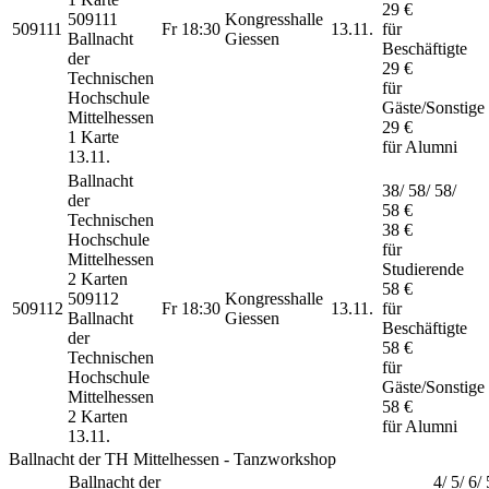
29 €
509111
Kongresshalle
509111
Fr
18:30
13.11.
für
Ballnacht
Giessen
Beschäftigte
der
29 €
Technischen
für
Hochschule
Gäste/Sonstige
Mittelhessen
29 €
1 Karte
für Alumni
13.11.
Ballnacht
38/ 58/ 58/
der
58 €
Technischen
38 €
Hochschule
für
Mittelhessen
Studierende
2 Karten
58 €
509112
Kongresshalle
509112
Fr
18:30
13.11.
für
Ballnacht
Giessen
Beschäftigte
der
58 €
Technischen
für
Hochschule
Gäste/Sonstige
Mittelhessen
58 €
2 Karten
für Alumni
13.11.
Ballnacht der TH Mittelhessen - Tanzworkshop
Ballnacht der
4/ 5/ 6/ 