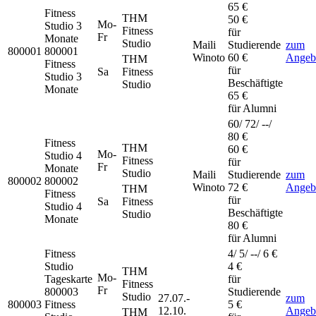
65 €
Fitness
THM
50 €
Mo-
Studio
3
Fitness
für
Fr
Monate
Studio
Maili
Studierende
zum
800001
800001
Winoto
60 €
Angeb
THM
Fitness
für
Sa
Fitness
Studio 3
Beschäftigte
Studio
Monate
65 €
für Alumni
60/ 72/ --/
80 €
Fitness
THM
60 €
Mo-
Studio
4
Fitness
für
Fr
Monate
Studio
Maili
Studierende
zum
800002
800002
Winoto
72 €
Angeb
THM
Fitness
für
Sa
Fitness
Studio 4
Beschäftigte
Studio
Monate
80 €
für Alumni
Fitness
4/ 5/ --/ 6 €
Studio
4 €
THM
Mo-
Tageskarte
für
Fitness
Fr
800003
Studierende
Studio
27.07.-
zum
800003
Fitness
5 €
12.10.
Angeb
THM