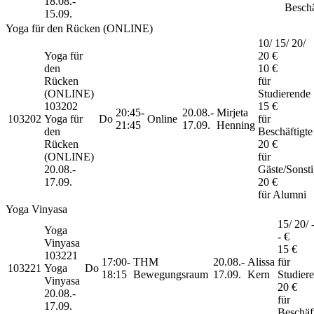
18.08.-
Beschä
15.09.
Yoga für den Rücken (ONLINE)
10/ 15/ 20/
Yoga für
20 €
den
10 €
Rücken
für
(ONLINE)
Studierende
103202
15 €
20:45-
20.08.-
Mirjeta
103202
Yoga für
Do
Online
für
21:45
17.09.
Henning
den
Beschäftigte
Rücken
20 €
(ONLINE)
für
20.08.-
Gäste/Sonst
17.09.
20 €
für Alumni
Yoga Vinyasa
15/ 20/ -
Yoga
- €
Vinyasa
15 €
103221
17:00-
THM
20.08.-
Alissa
für
103221
Yoga
Do
18:15
Bewegungsraum
17.09.
Kern
Studier
Vinyasa
20 €
20.08.-
für
17.09.
Beschäft