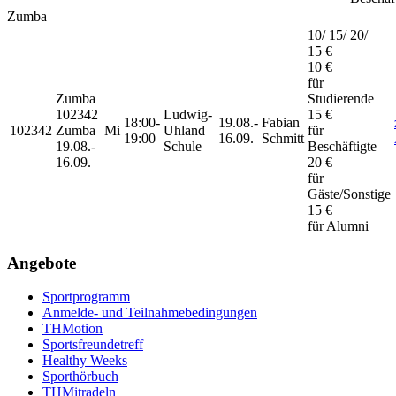
Zumba
10/ 15/ 20/
15 €
10 €
für
Zumba
Studierende
102342
Ludwig-
15 €
18:00-
19.08.-
Fabian
102342
Zumba
Mi
Uhland
für
19:00
16.09.
Schmitt
19.08.-
Schule
Beschäftigte
16.09.
20 €
für
Gäste/Sonstige
15 €
für Alumni
Angebote
Sportprogramm
Anmelde- und Teilnahmebedingungen
THMotion
Sportsfreundetreff
Healthy Weeks
Sporthörbuch
THMitradeln