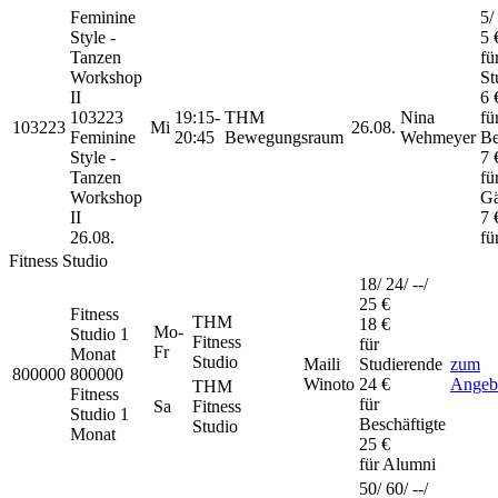
Feminine
5/
Style -
5 
Tanzen
fü
Workshop
St
II
6 
103223
19:15-
THM
Nina
fü
103223
Mi
26.08.
Feminine
20:45
Bewegungsraum
Wehmeyer
Be
Style -
7 
Tanzen
fü
Workshop
Gä
II
7 
26.08.
fü
Fitness Studio
18/ 24/ --/
25 €
Fitness
THM
18 €
Mo-
Studio
1
Fitness
für
Fr
Monat
Studio
Maili
Studierende
zum
800000
800000
Winoto
24 €
Angeb
THM
Fitness
für
Sa
Fitness
Studio 1
Beschäftigte
Studio
Monat
25 €
für Alumni
50/ 60/ --/