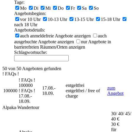
Tage:
Mo
Di
Mi
Do
Fr
Sa
So
Angebotsbeginn:
vor 10 Uhr
10-13 Uhr
13-15 Uhr
15-18 Uhr
nach 18 Uhr
Angebotsdetails:
auch anmeldefreie Angebote anzeigen
auch
ausgebuchte Angebote anzeigen
nur Angebote in
barrierefreien Räumen/Orten anzeigen
Schlagwortsuche:
50 von 50 Angeboten gefunden
! FAQs !
! FAQs !
100000
entgeltfrei
17.08.-
zum
100000
! FAQs !
entgeltfrei / free of
18.09.
Angebot
17.08.-
charge
18.09.
Alpaka-Wandertour
30/ 40/ 45/
40 €
30 €
für