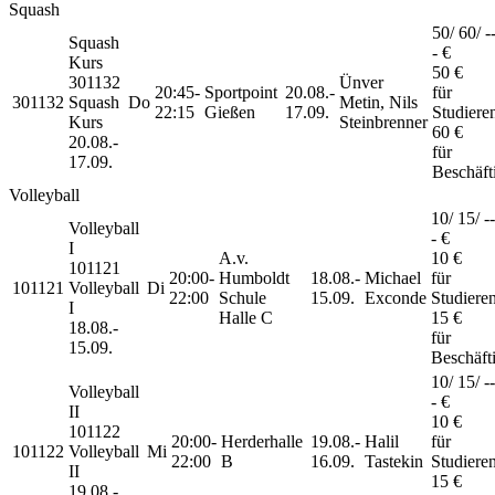
Squash
50/ 60/ --
Squash
- €
Kurs
50 €
301132
Ünver
20:45-
Sportpoint
20.08.-
für
301132
Squash
Do
Metin, Nils
22:15
Gießen
17.09.
Studiere
Kurs
Steinbrenner
60 €
20.08.-
für
17.09.
Beschäft
Volleyball
10/ 15/ --
Volleyball
- €
I
A.v.
10 €
101121
20:00-
Humboldt
18.08.-
Michael
für
101121
Volleyball
Di
22:00
Schule
15.09.
Exconde
Studiere
I
Halle C
15 €
18.08.-
für
15.09.
Beschäft
10/ 15/ --
Volleyball
- €
II
10 €
101122
20:00-
Herderhalle
19.08.-
Halil
für
101122
Volleyball
Mi
22:00
B
16.09.
Tastekin
Studiere
II
15 €
19.08.-