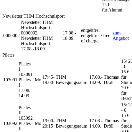
15 €
für Alumni
Newsletter THM Hochschulsport
Newsletter THM
Hochschulsport
entgeltfrei
0000002
17.08.-
zum
0000002
entgeltfrei / free
Newsletter THM
18.09.
Angebot
of charge
Hochschulsport
17.08.-
18.09.
Pilates
15/ 20
Pilates
- €
I
15 €
103091
17:45-
THM
17.08.-
Thomas
für
103091
Pilates
Mo
19:00
Bewegungsraum
14.09.
Dröll
Studi
I
20 €
17.08.-
für
14.09.
Besch
15/ 20
Pilates
- €
II
15 €
103092
19:00-
THM
17.08.-
Thomas
für
103092
Pilates
Mo
20:15
Bewegungsraum
14.09.
Dröll
Studi
II
20 €