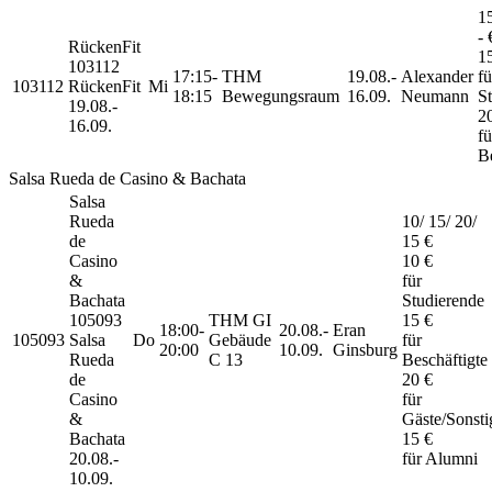
15
- 
RückenFit
1
103112
17:15-
THM
19.08.-
Alexander
fü
103112
RückenFit
Mi
18:15
Bewegungsraum
16.09.
Neumann
S
19.08.-
2
16.09.
fü
Be
Salsa Rueda de Casino & Bachata
Salsa
Rueda
10/ 15/ 20/
de
15 €
Casino
10 €
&
für
Bachata
Studierende
105093
THM GI
15 €
18:00-
20.08.-
Eran
105093
Salsa
Do
Gebäude
für
20:00
10.09.
Ginsburg
Rueda
C 13
Beschäftigte
de
20 €
Casino
für
&
Gäste/Sonsti
Bachata
15 €
20.08.-
für Alumni
10.09.