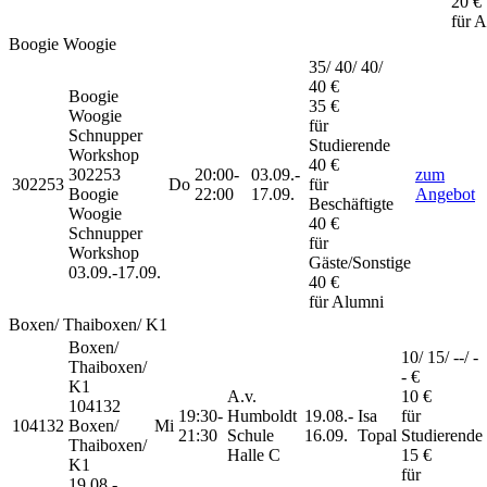
20 €
für 
Boogie Woogie
35/ 40/ 40/
40 €
Boogie
35 €
Woogie
für
Schnupper
Studierende
Workshop
40 €
302253
20:00-
03.09.-
zum
302253
Do
für
Boogie
22:00
17.09.
Angebot
Beschäftigte
Woogie
40 €
Schnupper
für
Workshop
Gäste/Sonstige
03.09.-
17.09.
40 €
für Alumni
Boxen/ Thaiboxen/ K1
Boxen/
10/ 15/ --/ -
Thaiboxen/
- €
K1
A.v.
10 €
104132
19:30-
Humboldt
19.08.-
Isa
für
104132
Boxen/
Mi
21:30
Schule
16.09.
Topal
Studierende
Thaiboxen/
Halle C
15 €
K1
für
19.08.-