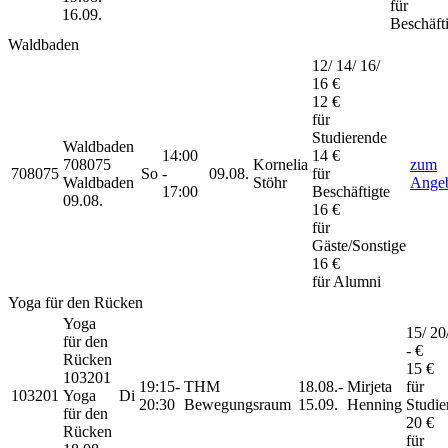
für
16.09.
Beschäft
Waldbaden
12/ 14/ 16/
16 €
12 €
für
Studierende
Waldbaden
14:00
14 €
708075
Kornelia
zum
708075
So
-
09.08.
für
Waldbaden
Stöhr
Ange
17:00
Beschäftigte
09.08.
16 €
für
Gäste/Sonstige
16 €
für Alumni
Yoga für den Rücken
Yoga
15/ 20/
für den
- €
Rücken
15 €
103201
19:15-
THM
18.08.-
Mirjeta
für
103201
Yoga
Di
20:30
Bewegungsraum
15.09.
Henning
Studie
für den
20 €
Rücken
für