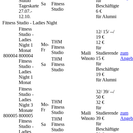
Studio
für
Sa
Fitness
Tageskarte
Beschäftigte
Studio
27.07.-
6 €
12.10.
für Alumni
Fitness Studio - Ladies Night
Fitness
12/ 15/ --/
Studio -
19 €
Ladies
THM
12 €
Mo-
Night
1
Fitness
für
Fr
Monat
Studio
Maili
Studierende
zum
800004
800004
Winoto
15 €
Angeb
THM
Fitness
für
Sa
Fitness
Studio -
Beschäftigte
Studio
Ladies
19 €
Night 1
für Alumni
Monat
Fitness
32/ 39/ --/
Studio -
50 €
Ladies
THM
32 €
Mo-
Night
3
Fitness
für
Fr
Monate
Studio
Maili
Studierende
zum
800005
800005
Winoto
39 €
Angeb
THM
Fitness
für
Sa
Fitness
Studio -
Beschäftigte
Studio
Ladies