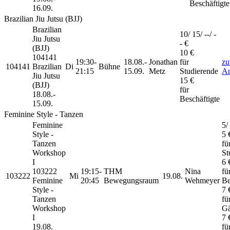
Beschäftigte
16.09.
Brazilian Jiu Jutsu (BJJ)
Brazilian
10/ 15/ --/ -
Jiu Jutsu
- €
(BJJ)
10 €
104141
19:30-
18.08.-
Jonathan
für
z
104141
Brazilian
Di
Bühne
21:15
15.09.
Metz
Studierende
An
Jiu Jutsu
15 €
(BJJ)
für
18.08.-
Beschäftigte
15.09.
Feminine Style - Tanzen
Feminine
5/
Style -
5 
Tanzen
fü
Workshop
St
I
6 
103222
19:15-
THM
Nina
fü
103222
Mi
19.08.
Feminine
20:45
Bewegungsraum
Wehmeyer
Be
Style -
7 
Tanzen
fü
Workshop
Gä
I
7 
19.08.
fü