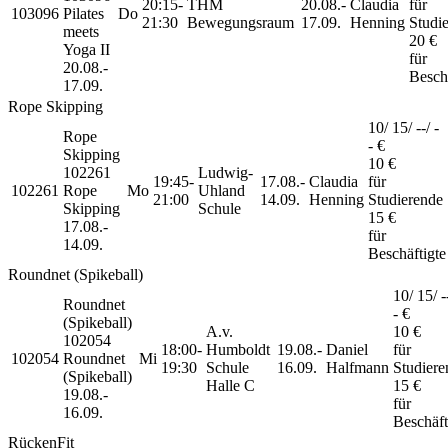
20:15-
THM
20.08.-
Claudia
für
103096
Pilates
Do
21:30
Bewegungsraum
17.09.
Henning
Studi
meets
20 €
Yoga II
für
20.08.-
Beschä
17.09.
Rope Skipping
10/ 15/ --/ -
Rope
- €
Skipping
10 €
102261
Ludwig-
19:45-
17.08.-
Claudia
für
102261
Rope
Mo
Uhland
21:00
14.09.
Henning
Studierende
Skipping
Schule
15 €
17.08.-
für
14.09.
Beschäftigte
Roundnet (Spikeball)
10/ 15/ --
Roundnet
- €
(Spikeball)
A.v.
10 €
102054
18:00-
Humboldt
19.08.-
Daniel
für
102054
Roundnet
Mi
19:30
Schule
16.09.
Halfmann
Studiere
(Spikeball)
Halle C
15 €
19.08.-
für
16.09.
Beschäft
RückenFit