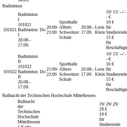
Badminton
10/ 15/ --/ -
Badminton
- €
I
Sporthalle
10 €
101021
20:00-
Albert-
20.08.-
Leon
für
101021
Badminton
Do
21:00
Schweitzer
17.09.
Klein
Studierend
I
Schule
15 €
20.08.-
für
17.09.
Beschäftigt
10/ 15/ --/ -
Badminton
- €
II
Sporthalle
10 €
101022
21:00-
Albert-
20.08.-
Leon
für
101022
Badminton
Do
22:00
Schweitzer
17.09.
Klein
Studierend
II
Schule
15 €
20.08.-
für
17.09.
Beschäftigt
Ballnacht der Technischen Hochschule Mittelhessen
Ballnacht
19/ 29/ 29/
der
29 €
Technischen
19 €
Hochschule
für
Mittelhessen
Studierende
1 Karte