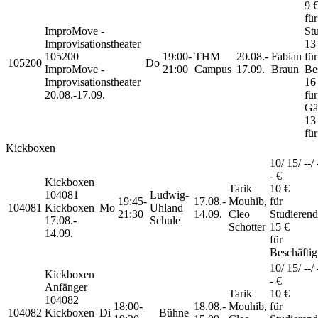
9 
für
ImproMove -
St
Improvisationstheater
13
105200
19:00-
THM
20.08.-
Fabian
für
105200
Do
ImproMove -
21:00
Campus
17.09.
Braun
Be
Improvisationstheater
16
20.08.-
17.09.
für
Gä
13
fü
Kickboxen
10/ 15/ --/ 
- €
Kickboxen
Tarik
10 €
104081
Ludwig-
19:45-
17.08.-
Mouhib,
für
104081
Kickboxen
Mo
Uhland
21:30
14.09.
Cleo
Studieren
17.08.-
Schule
Schotter
15 €
14.09.
für
Beschäftig
10/ 15/ --/ 
Kickboxen
- €
Anfänger
Tarik
10 €
104082
18:00-
18.08.-
Mouhib,
für
104082
Kickboxen
Di
Bühne