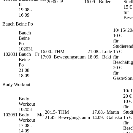
20:00
B
16.09.
Butler
Stud
II
15 €
19.08.-
für
16.09.
Besc
Bauch Beine Po
10/ 15/ 20/
Bauch
10 €
Beine
für
Po
Studieren
102031
16:00-
THM
21.08.-
Lotte
15 €
102031
Bauch
Fr
17:00
Bewegungsraum
18.09.
Baki
für
Beine
Beschäftig
Po
20 €
21.08.-
für
18.09.
Gäste/Son
Body Workout
10/ 1
20 €
Body
10 €
Workout
für
102051
20:15-
THM
17.08.-
Martin
Stud
102051
Body
Mo
21:45
Bewegungsraum
14.09.
Galuska
15 €
Workout
für
17.08.-
Besch
14.09.