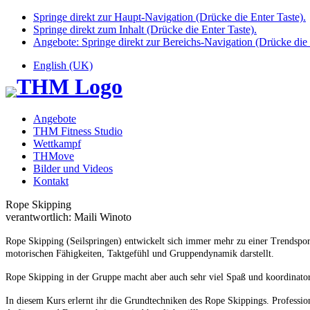
Springe direkt zur Haupt-Navigation (Drücke die Enter Taste).
Springe direkt zum Inhalt (Drücke die Enter Taste).
Angebote: Springe direkt zur Bereichs-Navigation (Drücke die 
English (UK)
Angebote
THM Fitness Studio
Wettkampf
THMove
Bilder und Videos
Kontakt
Rope Skipping
verantwortlich: Maili Winoto
Rope Skipping (Seilspringen) entwickelt sich immer mehr zu einer Trendsport
motorischen Fähigkeiten, Taktgefühl und Gruppendynamik darstellt.
Rope Skipping in der Gruppe macht aber auch sehr viel Spaß und koordinatori
In diesem Kurs erlernt ihr die Grundtechniken des Rope Skippings. Profession