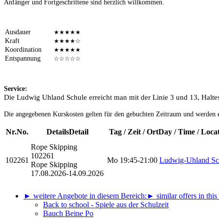
Anfänger und Fortgeschrittene sind herzlich willkommen.
Ausdauer
★★★★★
Kraft
★★★★☆
Koordination
★★★★★
Entspannung
☆☆☆☆☆
Service:
Die Ludwig Uhland Schule erreicht man mit der Linie 3 und 13, Halte
Die angegebenen Kurskosten gelten für den gebuchten Zeitraum und werden 
Nr.
No.
Details
Detail
Tag / Zeit / Ort
Day / Time / Loca
Rope Skipping
102261
102261
Mo
19:45-21:00
Ludwig-Uhland Sc
Rope Skipping
17.08.2026-
14.09.2026
► weitere Angebote in diesem Bereich:
► similar offers in this
Back to school - Spiele aus der Schulzeit
Bauch Beine Po