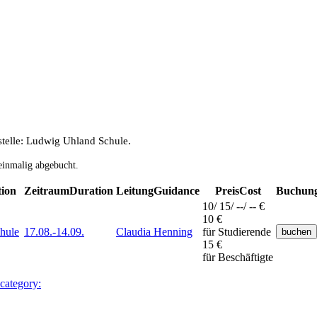
stelle: Ludwig Uhland Schule.
einmalig abgebucht.
tion
Zeitraum
Duration
Leitung
Guidance
Preis
Cost
Buchun
10/ 15/ --/ -- €
10 €
hule
17.08.-
14.09.
Claudia Henning
für Studierende
15 €
für Beschäftigte
 category: