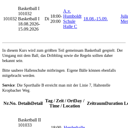
Basketball
I
A.v.
101032
18:00-
Humboldt
Juli
101032
Basketball I
Di
18.08.-
15.09.
20:00
Schule
Mer
18.08.2026-
Halle C
15.09.2026
In diesem Kurs wird zum größten Teil gemeinsam Basketball gespielt. Der
Umgang mit dem Ball, das Dribbling sowie die Regeln sollten daher
bekannt sein.
Bitte saubere Hallenschuhe mitbringen. Eigene Bälle können ebenfalls
mitgebracht werden.
Service
: Die Sporthalle B erreicht man mit der Linie 7, Haltestelle
Kropbacher Weg.
Tag / Zeit / Ort
Day /
Nr.
No.
Details
Detail
Zeitraum
Duration
L
Time / Location
Basketball
II
101033
18:00-
Herderhalle