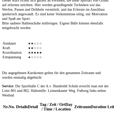
Dieser Kurs richtet sich gezielt an Personen, die diese Sportart von Grund
auf erlernen möchten. Hier werden grundlegende Techniken wie das
Werfen, Passen und Dribbeln vermittelt, und das Erlernte im Anschluss
spielerisch angewandt. Es sind keine Vorkenntnisse nötig, nur Motivation
und Spaß am Sport.
Bitte saubere Hallenschuhe mitbringen. Eigene Bälle können ebenfalls
mitgebracht werden.
Ausdauer
★★☆☆☆
Kraft
★★☆☆☆
Koordination
★★★★★
Entspannung
★☆☆☆☆
Die angegebenen Kurskosten gelten für den genannten Zeitraum und
werden einmalig abgebucht.
Service:
Die Sporthalle C der A.v. Humboldt Schule erreicht man mit der
Linie 801 und 802, Haltestelle: Leimenkauter Weg. Fußweg links neben
Westbad
Tag / Zeit / Ort
Day
Nr.
No.
Details
Detail
Zeitraum
Duration
Lei
/ Time / Location