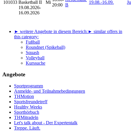
101033
Basketball II
Mi
19.08.-
16.09.
Ju
20:00
B
19.08.2026-
16.09.2026
► weitere Angebote in diesem Bereich:
► similar offers in
this category:
Fußball
Roundnet (Spikeball)
Squash
Volleyball
Kurssuche
Angebote
Sportprogramm
Anmelde- und Teilnahmebedingungen
THMotion
Sportsfreundetreff
Healthy Weeks
Sporthörbuch
THMitradeln
Let's talk about - Der Expertentalk
Treppe. Läuft.