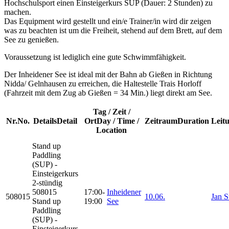
Hochschulsport einen Einsteigerkurs SUP (Dauer: 2 Stunden) zu
machen.
Das Equipment wird gestellt und ein/e Trainer/in wird dir zeigen
was zu beachten ist um die Freiheit, stehend auf dem Brett, auf dem
See zu genießen.
Voraussetzung ist lediglich eine gute Schwimmfähigkeit.
Der Inheidener See ist ideal mit der Bahn ab Gießen in Richtung
Nidda/ Gelnhausen zu erreichen, die Haltestelle Trais Horloff
(Fahrzeit mit dem Zug ab Gießen = 34 Min.) liegt direkt am See.
Tag / Zeit /
Nr.
No.
Details
Detail
Ort
Day / Time /
Zeitraum
Duration
Leit
Location
Stand up
Paddling
(SUP) -
Einsteigerkurs
2-stündig
508015
17:00-
Inheidener
508015
10.06.
Jan S
Stand up
19:00
See
Paddling
(SUP) -
Einsteigerkurs