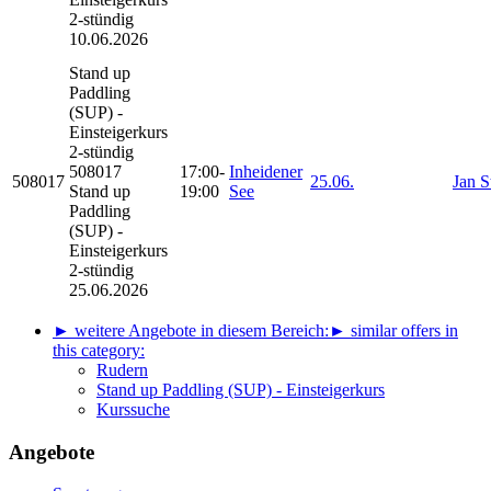
2-stündig
10.06.2026
Stand up
Paddling
(SUP) -
Einsteigerkurs
2-stündig
508017
17:00-
Inheidener
508017
25.06.
Jan S
Stand up
19:00
See
Paddling
(SUP) -
Einsteigerkurs
2-stündig
25.06.2026
► weitere Angebote in diesem Bereich:
► similar offers in
this category:
Rudern
Stand up Paddling (SUP) - Einsteigerkurs
Kurssuche
Angebote